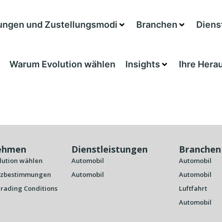
tungen und Zustellungsmodi
Branchen
Diens
Warum Evolution wählen
Insights
Ihre Hera
ehmen
Dienstleistungen
Branchen
ution wählen
Automobil
Automobil
tzbestimmungen
Automobil
Automobil
rading Conditions
Luftfahrt
Automobil