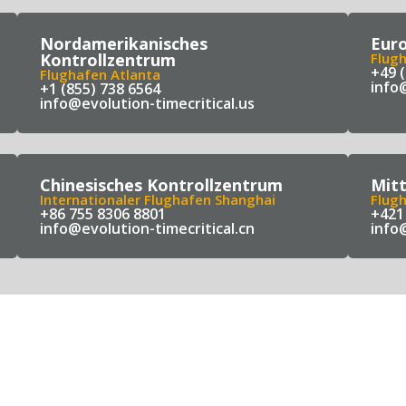
Nordamerikanisches
Euro
Kontrollzentrum
Flug
+49 
Flughafen Atlanta
info
+1 (855) 738 6564
info@evolution-timecritical.us
Chinesisches Kontrollzentrum
Mit
Internationaler Flughafen Shanghai
Flugh
+86 755 8306 8801
+421
info@evolution-timecritical.cn
info@